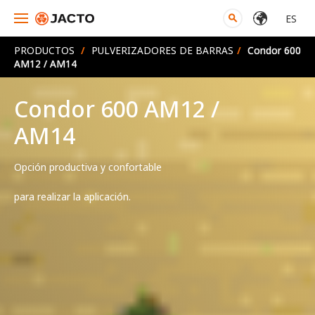
ES
search
PRODUCTOS
/
PULVERIZADORES DE BARRAS
/
Condor 600
AM12 / AM14
Condor 600 AM12 /
AM14
Opción productiva y confortable
para realizar la aplicación. 